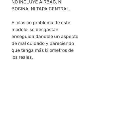
NO INCLUYE AIRBAG, NI
BOCINA, NI TAPA CENTRAL.
El clásico problema de este
modelo, se desgastan
enseguida dandole un aspecto
de mal cuidado y pareciendo
que tenga más kilometros de
los reales.
LOS ENVÍOS SE REALIZAN POR
DAC A TODO EL PAÍS.
MONTEVIDEO: 24HS - INTERIOR
24 A 48HS.
COMPRE CON CONFIANZA,
NUESTRAS CALIFICACIONES
NOS AVALAN.