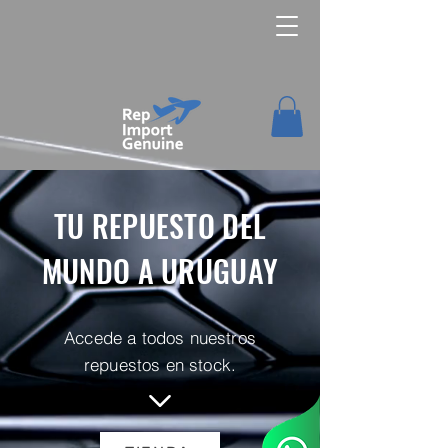
TU REPUESTO DEL
MUNDO A URUGUAY
Accede a todos nuestros
repuestos en stock.