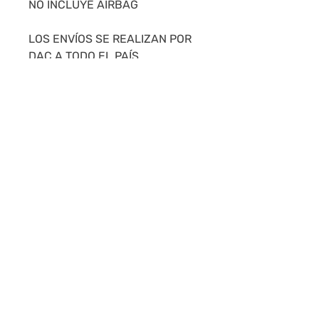
NO INCLUYE AIRBAG
LOS ENVÍOS SE REALIZAN POR
DAC A TODO EL PAÍS.
MONTEVIDEO: 24HS - INTERIOR
24 A 48HS.
COMPRE CON CONFIANZA,
NUESTRAS CALIFICACIONES
NOS AVALAN.
repimportgenuine@gmail.com