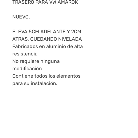
TRASERO PARA VW AMAROK
NUEVO.
ELEVA 5CM ADELANTE Y 2CM
ATRAS, QUEDANDO NIVELADA
Fabricados en aluminio de alta
resistencia
No requiere ninguna
modificación
Contiene todos los elementos
para su instalación.
EXCELENTE CALIDAD
SE REALIZAN ENVIOS A TODO
EL PAÍS.
MONTEVIDEO: 24HS - INTERIOR
24 A 48HS.