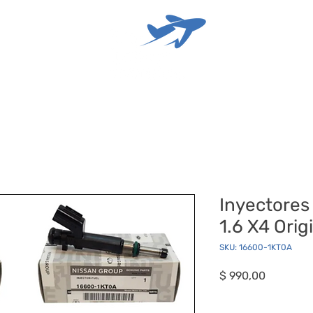
Inyectores
1.6 X4 Orig
SKU: 16600-1KT0A
Precio
$ 990,00
Cantidad
*