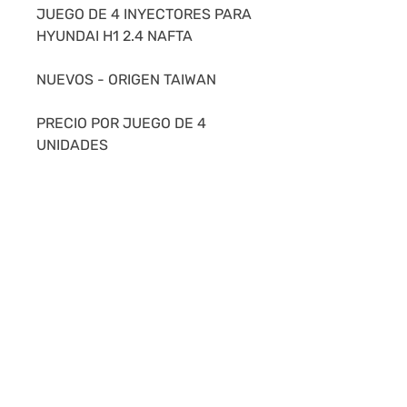
JUEGO DE 4 INYECTORES PARA
HYUNDAI H1 2.4 NAFTA
NUEVOS - ORIGEN TAIWAN
PRECIO POR JUEGO DE 4
UNIDADES
STOCK PERMANENTE-
NUESTRAS CALIFICACIONES
NOS AVALAN.
SE REALIZAN ENVIOS A TODO
EL PAÍS.
MONTEVIDEO: 24HS - INTERIOR
24 A 48HS.