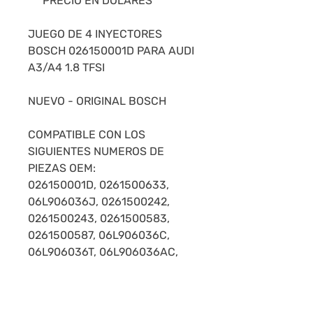
***PRECIO EN DÓLARES***
JUEGO DE 4 INYECTORES
BOSCH 026150001D PARA AUDI
A3/A4 1.8 TFSI
NUEVO - ORIGINAL BOSCH
COMPATIBLE CON LOS
SIGUIENTES NUMEROS DE
PIEZAS OEM:
026150001D, 0261500633,
06L906036J, 0261500242,
0261500243, 0261500583,
0261500587, 06L906036C,
06L906036T, 06L906036AC,
06L906036AG, 62856101,
026150000F