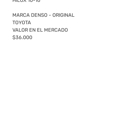
HILUX 10-16
MARCA DENSO - ORIGINAL
TOYOTA
VALOR EN EL MERCADO
$36.000
NUESTRAS CALIFICACIONES
NOS AVALAN.
LOS ENVÍOS SE REALIZAN POR
DAC A TODO EL PAÍS.
MONTEVIDEO: 24HS - INTERIOR
24 A 48HS.