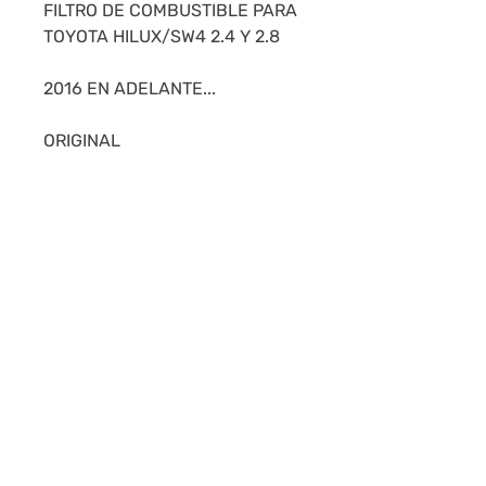
FILTRO DE COMBUSTIBLE PARA
TOYOTA HILUX/SW4 2.4 Y 2.8
2016 EN ADELANTE...
ORIGINAL
STOCK PERMANENTE-
NUESTRAS CALIFICACIONES
NOS AVALAN.
SE REALIZAN ENVIOS A TODO
EL PAÍS.
MONTEVIDEO: 24HS - INTERIOR
24 A 48HS.