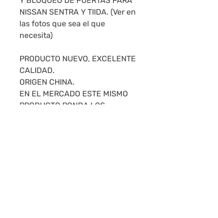
Y BLOQUEO DE PUERTAS PARA
NISSAN SENTRA Y TIIDA. (Ver en
las fotos que sea el que
necesita)
PRODUCTO NUEVO, EXCELENTE
CALIDAD.
ORIGEN CHINA.
EN EL MERCADO ESTE MISMO
PRODUCTO RONDA LOS
$18.800 PESOS.
LOS ENVÍOS SE REALIZAN POR
DAC A TODO EL PAÍS.
MONTEVIDEO: 24HS - INTERIOR
24 A 48HS.
Garantía del vendedor: 6 meses