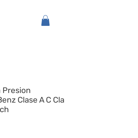
Inicio
Tienda
 Presion
enz Clase A C Cla
sch