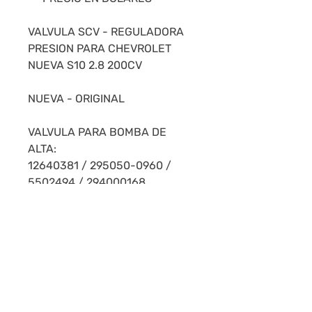
VALVULA SCV - REGULADORA
PRESION PARA CHEVROLET
NUEVA S10 2.8 200CV
NUEVA - ORIGINAL
VALVULA PARA BOMBA DE
ALTA:
12640381 / 295050-0960 /
5502494 / 294000168
STOCK PERMANENTE-
NUESTRAS CALIFICACIONES
NOS AVALAN.
LOS ENVÍOS SE REALIZAN POR
DAC A TODO EL PAÍS.